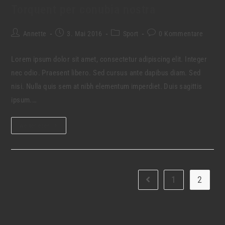
Torquent per conubia nostra
Annette
3. Mai 2016
Sport
0 Kommentare
Lorem ipsum dolor sit amet, consectetur adipiscing elit. Integer
nec odio. Praesent libero. Sed cursus ante dapibus diam. Sed
nisi. Nulla quis sem at nibh elementum imperdiet. Duis sagittis
ipsum.…
Weiterlesen
1
2