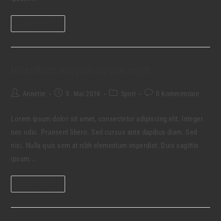
Weiterlesen
Interdum magna augue eget
Annette
3. Mai 2016
Sport
0 Kommentare
Lorem ipsum dolor sit amet, consectetur adipiscing elit. Integer
nec odio. Praesent libero. Sed cursus ante dapibus diam. Sed
nisi. Nulla quis sem at nibh elementum imperdiet. Duis sagittis
ipsum.…
Weiterlesen