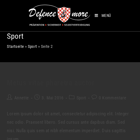
MENÜ
Sport
Startseite
»
Sport
»
Seite 2
Metus vitae pharetra auctor
Annette
3. Mai 2016
Sport
0 Kommentare
Lorem ipsum dolor sit amet, consectetur adipiscing elit. Integer
nec odio. Praesent libero. Sed cursus ante dapibus diam. Sed
nisi. Nulla quis sem at nibh elementum imperdiet. Duis sagittis
ipsum.…